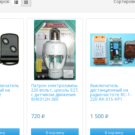
аров:
Сортиров
лючатель
Патрон электролампы
Выключатель
ый на
220 вольт, цоколь Е27,
дистанционный на
е
с датчиком движения
радиочастоте RC-1-
BH0312H-360
220-RK-01S-KP1
720
1 500
p
p
ину
В корзину
В корзину