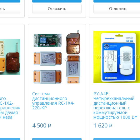
ить
Отложить
Отложить
Система
PY-A4E.
ого
дистанционного
Четырёхканальный
C-1X2-
управления RC-1X4-
дистанционный
правления
220-KP
переключатель с
ом двумя
коммутируемой
и неза
мощностью 1000 Вт
4 500
1 620
p
p