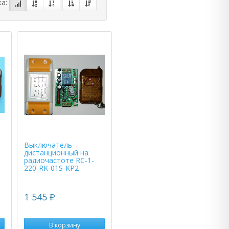
ка:
Выключатель
дистанционный на
радиочастоте RC-1-
220-RK-01S-KP2
1 545
p
В корзину