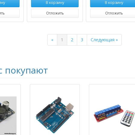
ину
В корзину
В корзину
ить
Отложить
Отложить
Previous
Next
«
1
2
3
Следующая »
с покупают