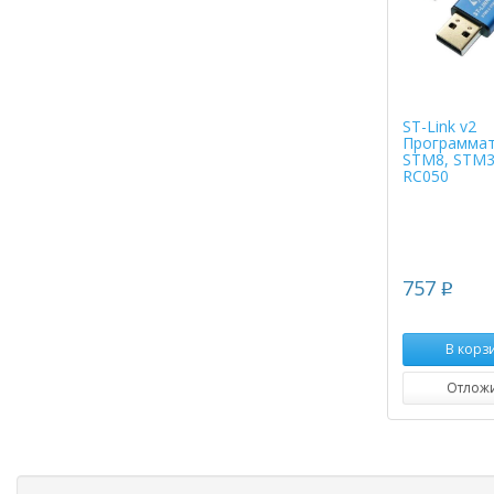
ST-Link v2
Программа
STM8, STM3
RC050
757
p
В корз
Отлож