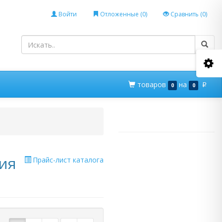
Войти
Отложенные (
0
)
Сравнить (
0
)
товаров
на
0
0
p
ия
Прайс-лист каталога