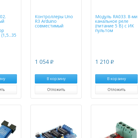
02.
Контроллеры Uno
Модуль RA033. 8-ми
ый
R3 Arduino
канальное реле
совместимый
(питание 5 В) с ИК
ор
пультом
1,5...35
1 054
1 210
p
p
ину
В корзину
В корзину
ить
Отложить
Отложить