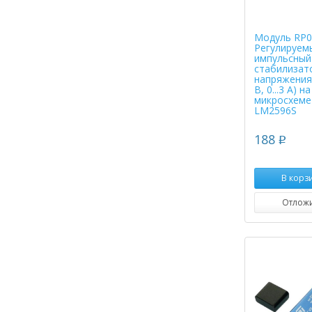
Модуль RP0
Регулируем
импульсный
стабилизат
напряжения (
В, 0...3 А) на
микросхеме
LM2596S
188
p
В корз
Отлож