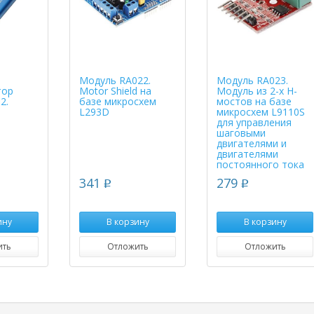
Модуль RA022.
Модуль RA023.
тор
Motor Shield на
Модуль из 2-х H-
2.
базе микросхем
мостов на базе
L293D
микросхем L9110S
для управления
шаговыми
двигателями и
двигателями
постоянного тока
341
279
p
p
ину
В корзину
В корзину
ить
Отложить
Отложить