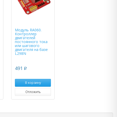
Модуль RA060.
Контроллер
двигателей
постоянного тока
или шагового
двигателя на базе
L298N
491
p
В корзину
Отложить