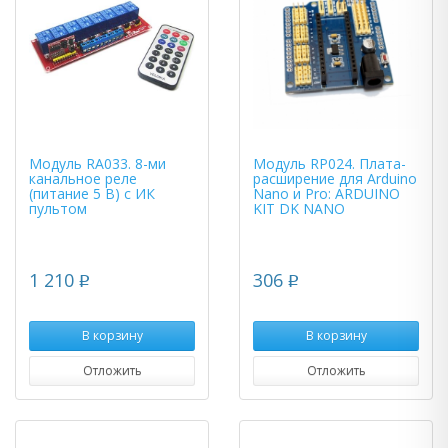
Модуль RA033. 8-ми
Модуль RP024. Плата-
канальное реле
расширение для Arduino
(питание 5 В) с ИК
Nano и Pro: ARDUINO
пультом
KIT DK NANO
1 210
306
p
p
В корзину
В корзину
Отложить
Отложить