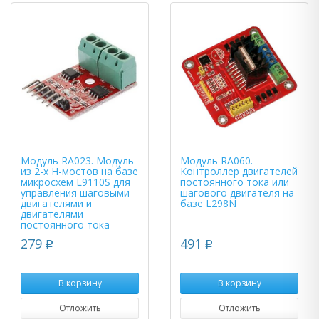
Модуль RA023. Модуль
Модуль RA060.
из 2-х H-мостов на базе
Контроллер двигателей
микросхем L9110S для
постоянного тока или
управления шаговыми
шагового двигателя на
двигателями и
базе L298N
двигателями
постоянного тока
279
491
p
p
В корзину
В корзину
Отложить
Отложить