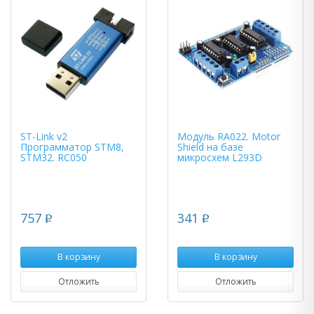
ST-Link v2
Модуль RA022. Motor
Программатор STM8,
Shield на базе
STM32. RC050
микросхем L293D
757
341
p
p
В корзину
В корзину
Отложить
Отложить