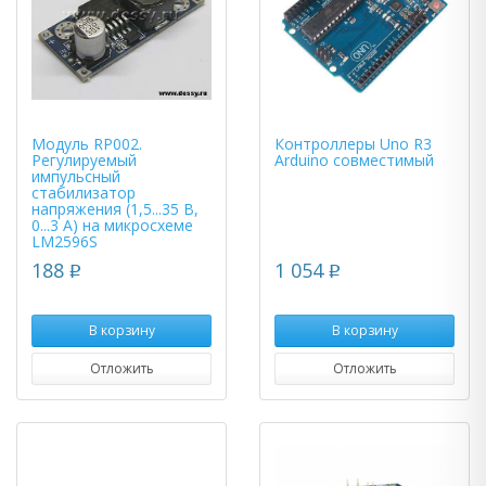
Модуль RP002.
Контроллеры Uno R3
Регулируемый
Arduino совместимый
импульсный
стабилизатор
напряжения (1,5...35 В,
0...3 А) на микросхеме
LM2596S
188
1 054
p
p
В корзину
В корзину
Отложить
Отложить